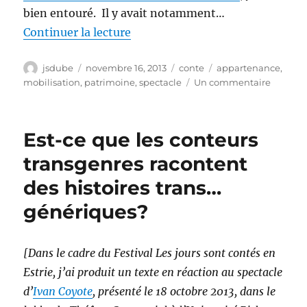
bien entouré. Il y avait notamment…
de « Les pionniers »
Continuer la lecture
Auteur
Publié
Catégories
Étiquettes
jsdube
novembre 16, 2013
conte
appartenance
,
le
sur
mobilisation
,
patrimoine
,
spectacle
Un commentaire
Les
pionnie
Est-ce que les conteurs
transgenres racontent
des histoires trans…
génériques?
[Dans le cadre du Festival Les jours sont contés en
Estrie, j’ai produit un texte en réaction au spectacle
d’
Ivan Coyote
, présenté le 18 octobre 2013, dans le