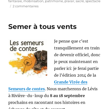
le
fantaisie
,
mobilisation
,
patrimoine
,
plaisir
,
sacré
,
spectacle
sur
2 commentaires
Grande
Virée
2014
Semer à tous vents
:
La
récolte
Je pense que c’est
de
mes
tranquillement en train
semailles
de devenir officiel, donc
je peux maintenant en
parler ici: je ferai partie
de l’édition 2014 de la
Grande Virée des
Semeurs de contes
. Nous marcherons de Lévis
à Rivière-du-loup du
8 au 18 septembre
prochains en racontant nos histoires en