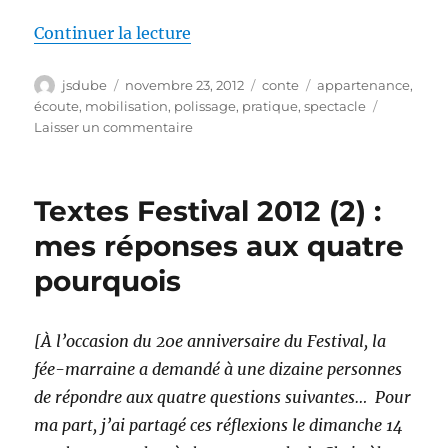
de « Textes Festival 2012 (3) : l
Continuer la lecture
Auteur
Publié
Catégories
Étiquettes
jsdube
novembre 23, 2012
conte
appartenance
,
le
écoute
,
mobilisation
,
polissage
,
pratique
,
spectacle
sur
Laisser un commentaire
Textes
Festival
2012
Textes Festival 2012 (2) :
(3)
:
mes réponses aux quatre
le
pourquois
Cercle
des
conteurs
des
[À l’occasion du 20e anniversaire du Festival, la
Cantons
fée-marraine a demandé à une dizaine personnes
de
de répondre aux quatre questions suivantes…
Pour
l’est
ma part, j’ai partagé ces réflexions le dimanche 14