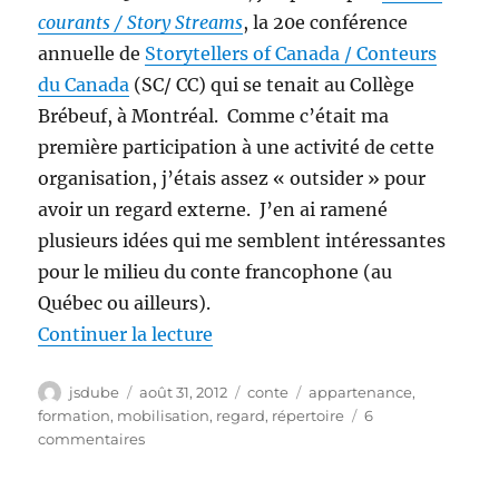
/
courants / Story Streams
, la 20e conférence
1)
annuelle de
Storytellers of Canada / Conteurs
du Canada
(SC/ CC) qui se tenait au Collège
Brébeuf, à Montréal. Comme c’était ma
première participation à une activité de cette
organisation, j’étais assez « outsider » pour
avoir un regard externe. J’en ai ramené
plusieurs idées qui me semblent intéressantes
pour le milieu du conte francophone (au
Québec ou ailleurs).
de « Un conteur chez les tellers 
Continuer la lecture
Auteur
Publié
Catégories
Étiquettes
jsdube
août 31, 2012
conte
appartenance
,
le
formation
,
mobilisation
,
regard
,
répertoire
6
sur
commentaires
Un
conteur