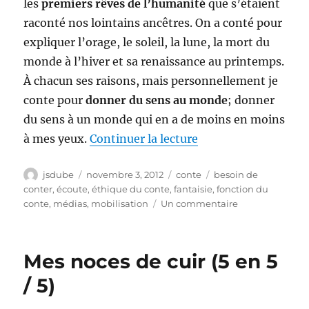
les
premiers rêves de l’humanité
que s’étaient
raconté nos lointains ancêtres. On a conté pour
expliquer l’orage, le soleil, la lune, la mort du
monde à l’hiver et sa renaissance au printemps.
À chacun ses raisons, mais personnellement je
conte pour
donner du sens au monde
; donner
du sens à un monde qui en a de moins en moins
de « Textes Festival
à mes yeux.
Continuer la lecture
Auteur
Publié
Catégories
Étiquettes
jsdube
novembre 3, 2012
conte
besoin de
le
conter
,
écoute
,
éthique du conte
,
fantaisie
,
fonction du
sur
conte
,
médias
,
mobilisation
Un commentaire
Textes
Festival
2012
Mes noces de cuir (5 en 5
(2)
:
/ 5)
mes
réponses