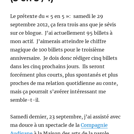
en
5
/
Le prétexte du « 5 en 5 »: samedi le 29
5)
septembre 2012, ça fera trois ans que je sévis
sur ce blogue. J’ai actuellement 95 billets à
mon actif. J’aimerais atteindre le chiffre
magique de 100 billets pour le troisième
anniversaire. Je dois donc rédiger cinq billets
dans les cinq prochains jours. Ils seront
forcément plus courts, plus spontanés et plus
proches de ma relation quotidienne au conte,
mais ça pourrait s’avérer intéressant me
semble-t-il.
Samedi dernier, 23 septembre, j’ai assisté avec
ma douce à un spectacle de la
Compagnie
Audigane
à la Maison des arts de la parole