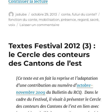
de « Est-ce que les conteurs tr
Continuer la lecture
Auteur
Publié
Catégories
Étique
jsdube
octobre 29, 2013
conte
,
futur du conte?
le
fonction du conte
,
mobilisation
,
présence
,
regard
,
sacré
,
sur
voix
Laisser un commentaire
Est-
ce
que
Textes Festival 2012 (3) :
les
conteurs
le Cercle des conteurs
transgenres
des Cantons de l’est
racontent
des
histoires
trans…
[Ce texte est en fait la reprise et l’adaptation
génériques?
d’une contribution au numéro d’
octobre-
novembre 2009
du Bulletin du RCQ. Dans le
cadre du Festival, il visait à présenter le Cercle
des conteurs des Cantons de l’est en lien avec