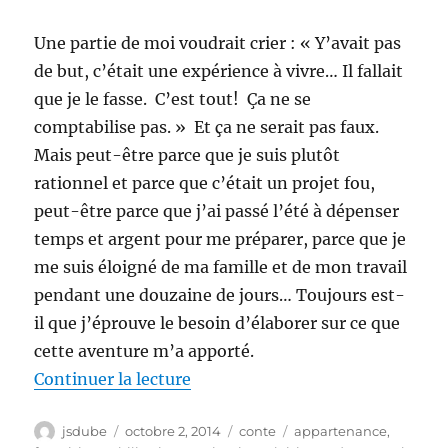
Une partie de moi voudrait crier : « Y’avait pas
de but, c’était une expérience à vivre… Il fallait
que je le fasse. C’est tout! Ça ne se
comptabilise pas. » Et ça ne serait pas faux.
Mais peut-être parce que je suis plutôt
rationnel et parce que c’était un projet fou,
peut-être parce que j’ai passé l’été à dépenser
temps et argent pour me préparer, parce que je
me suis éloigné de ma famille et de mon travail
pendant une douzaine de jours… Toujours est-
il que j’éprouve le besoin d’élaborer sur ce que
cette aventure m’a apporté.
de « Grande Virée 2014 : La réco
Continuer la lecture
Auteur
Publié
Catégories
Étiquettes
jsdube
octobre 2, 2014
conte
appartenance
,