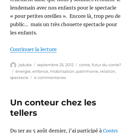
lendemain avec nos enfants pour le spectacle
« pour petites oreilles ». Encore là, trop peu de
public… mais un très chouette spectacle pour
les enfants.
de « Du temps avec des gitans (5 
Continuer la lecture
Auteur
Publié
Catégories
jsdube
septembre 25, 2012
conte
,
futur du conte?
le
Étiquettes
énergie
,
enfance
,
mobilisation
,
patrimoine
,
relation
,
sur
spectacle
4 commentaires
Du
temps
avec
Un conteur chez les
des
gitans
tellers
(5
en
5
Du 1er au 5 août dernier, j’ai participé à
Contes