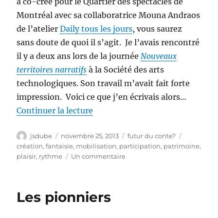
a co-créé pour le Quartier des spectacles de
Montréal avec sa collaboratrice Mouna Andraos
de l’atelier
Daily tous les jours
, vous saurez
sans doute de quoi il s’agit. Je l’avais rencontré
il y a deux ans lors de la journée
Nouveaux
territoires narratifs
à la Société des arts
technologiques. Son travail m’avait fait forte
impression. Voici ce que j’en écrivais alors…
de « Mélissa Mongiat: les histoir
Continuer la lecture
Auteur
Publié
Catégories
Étiquettes
jsdube
novembre 25, 2013
futur du conte?
le
création
,
fantaisie
,
mobilisation
,
participation
,
patrimoine
,
sur
plaisir
,
rythme
Un commentaire
Mélissa
Mongiat:
les
Les pionniers
histoires
que
les