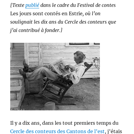
[Texte
publié
dans le cadre du Festival de contes
lieux
racontent
Les jours sont contés en Estrie
, où l’on
soulignait les dix ans du Cercle des conteurs que
j’ai contribué à fonder.]
Il y a dix ans, dans les tout premiers temps du
Cercle des conteurs des Cantons de l’est
, j’étais