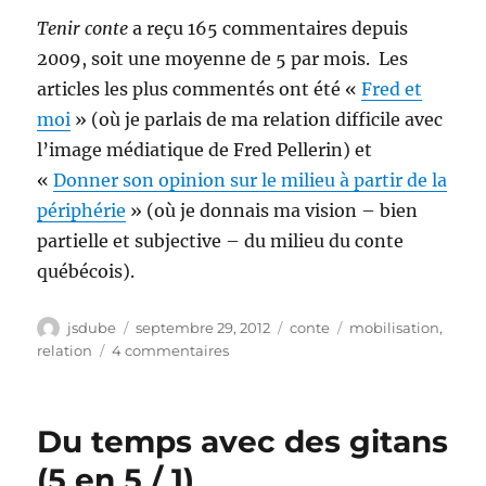
Tenir conte
a reçu 165 commentaires depuis
2009, soit une moyenne de 5 par mois. Les
articles les plus commentés ont été «
Fred et
moi
» (où je parlais de ma relation difficile avec
l’image médiatique de Fred Pellerin) et
«
Donner son opinion sur le milieu à partir de la
périphérie
» (où je donnais ma vision – bien
partielle et subjective – du milieu du conte
québécois).
Auteur
Publié
Catégories
Étiquettes
jsdube
septembre 29, 2012
conte
mobilisation
,
le
sur
relation
4 commentaires
Mes
noces
de
Du temps avec des gitans
cuir
(5
(5 en 5 / 1)