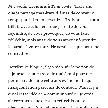
aux
M’y voilà.
Trois ans à
Tenir conte
.
Trois ans
quatre
que je partage mes états d’âmes de conteur à
pourquois
temps partiel et en devenir… Trois ans – et
100
billets
avec celui-ci – que je tente de vous
rejoindre, de vous provoquer, de vous faire
réfléchir, mais aussi de vous amener à prendre
la parole à votre tour. Ne serait-ce que pour me
contredire !
Derrière ce blogue, il y a bien sûr la notion de
« journal »: une trace de moi à moi pour me
permettre de faire écho aux évènements qui
marquent mon parcours de conteur. Mais il y a
aussi cette idée de « communauté ». Je crois
sincèrement que c’est en réfléchissant à
plusieurs que l’on fait avancer cet art millénaire