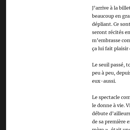
J’arrive à la bill
beaucoup en gran
dépliant. Ce son
seront récités en
m’embrasse com
ça lui fait plaisi
Le seuil passé, 
peu à peu, depu
eux-aussi.
Le spectacle com
le donne à vie. 
débute d’ailleur
de sa première e
mère », était une