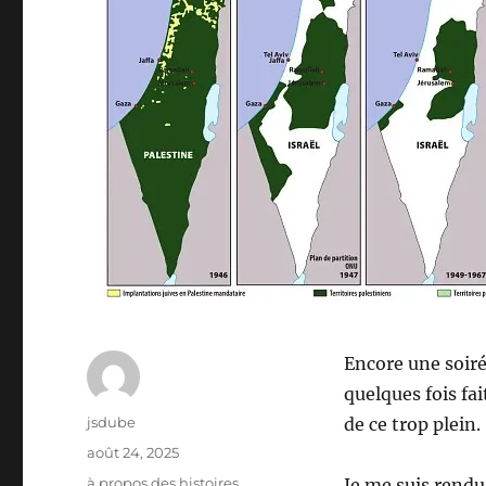
Encore une soir
quelques fois fa
Auteur
jsdube
de ce trop plein.
Publié
août 24, 2025
le
Catégories
à propos des histoires
,
Je me suis rendu 