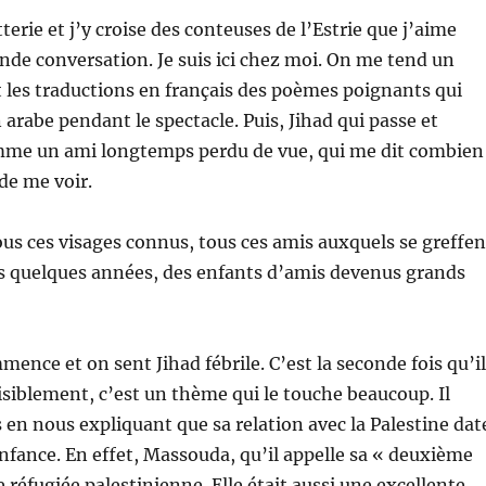
etterie et j’y croise des conteuses de l’Estrie que j’aime
de conversation. Je suis ici chez moi. On me tend un
t les traductions en français des poèmes poignants qui
 arabe pendant le spectacle. Puis, Jihad qui passe et
me un ami longtemps perdu de vue, qui me dit combien
r de me voir.
tous ces visages connus, tous ces amis auxquels se greffen
is quelques années, des enfants d’amis devenus grands
mence et on sent Jihad fébrile. C’est la seconde fois qu’il
Visiblement, c’est un thème qui le touche beaucoup. Il
s en nous expliquant que sa relation avec la Palestine dat
nfance. En effet, Massouda, qu’il appelle sa « deuxième
 réfugiée palestinienne. Elle était aussi une excellente