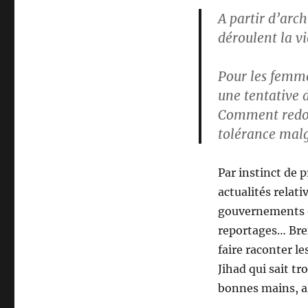
A partir d’arch
déroulent la vi
Pour les femme
une tentative 
Comment redonn
tolérance malg
Par instinct de p
actualités relati
gouvernements oc
reportages… Bref
faire raconter le
Jihad qui sait tr
bonnes mains, al