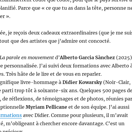
lanifié. Parce que « ce que tu as dans la tête, personne n
er ».
irée, je reçois deux cadeaux extraordinaires (que je me sui
rtout que des artistes que j’admire ont concocté.
La parole en mouvement
d’
Alberto Garcia Sànchez
(2025)
e personnalisée. J’ai suivi deux formations avec Alberto 
s. Très hâte de le lire et de vous en reparler.
agnifique livre-hommage à
Didier Kowarsky
(Noir-Clair,
 parti trop tôt à soixante-six ans. Quelques 500 pages d
, de réflexions, de témoignages et de photos, réunies pa
ceptionnelle
Myriam Pellicane
et de son équipe. J’ai aussi
ormations
avec Didier. Comme pour plusieurs, il m’avait
é, m’obligeant à chercher encore davantage. C’est un
e précieux.