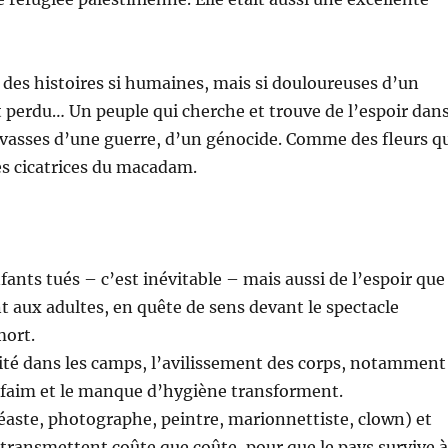
 des histoires si humaines, mais si douloureuses d’un
t perdu… Un peuple qui cherche et trouve de l’espoir dan
vasses d’une guerre, d’un génocide. Comme des fleurs q
es cicatrices du macadam.
fants tués – c’est inévitable – mais aussi de l’espoir que
nt aux adultes, en quête de sens devant le spectacle
mort.
ité dans les camps, l’avilissement des corps, notamment
 faim et le manque d’hygiène transforment.
déaste, photographe, peintre, marionnettiste, clown) et
i transmettent coûte que coûte, pour que le pays survive à