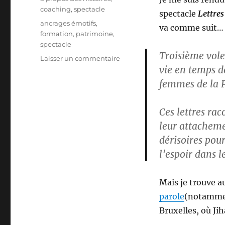
coaching
,
spectacle
spectacle
Lettres
Étiquettes
ancrages émotifs
,
va comme suit…
formation
,
patrimoine
,
spectacle
Troisième vole
sur
Laisser un commentaire
vie en temps d
Une
soirée
femmes de la P
d’émotions
Ces lettres rac
leur attachemen
dérisoires pou
l’espoir dans l
Mais je trouve au
parole
(notammen
Bruxelles, où Jih