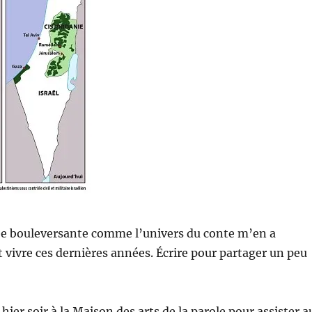
ée bouleversante comme l’univers du conte m’en a
it vivre ces dernières années. Écrire pour partager un peu
hier soir à la Maison des arts de la parole pour assister a