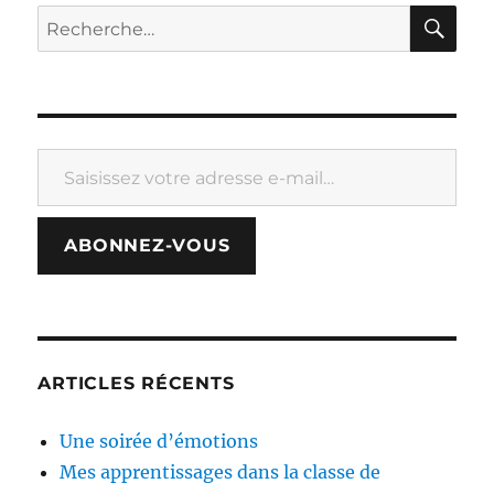
RE
Recherche
pour :
Saisissez votre adresse e-mail…
ABONNEZ-VOUS
ARTICLES RÉCENTS
Une soirée d’émotions
Mes apprentissages dans la classe de