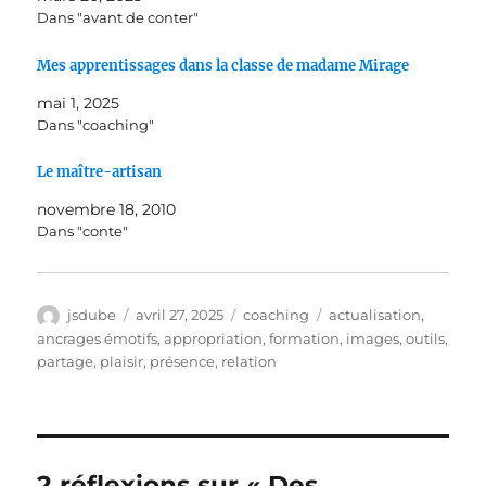
Dans "avant de conter"
Mes apprentissages dans la classe de madame Mirage
mai 1, 2025
Dans "coaching"
Le maître-artisan
novembre 18, 2010
Dans "conte"
Auteur
Publié
Catégories
Étiquettes
jsdube
avril 27, 2025
coaching
actualisation
,
le
ancrages émotifs
,
appropriation
,
formation
,
images
,
outils
,
partage
,
plaisir
,
présence
,
relation
2 réflexions sur « Des