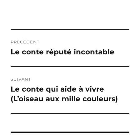
Navigation
PRÉCÉDENT
de
Le conte réputé incontable
Publication
précédente :
l’article
SUIVANT
Le conte qui aide à vivre
Publication
suivante :
(L’oiseau aux mille couleurs)