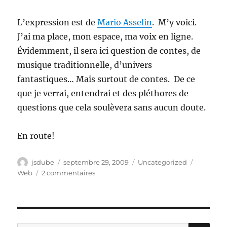
L’expression est de
Mario Asselin
. M’y voici.
J’ai ma place, mon espace, ma voix en ligne.
Évidemment, il sera ici question de contes, de
musique traditionnelle, d’univers
fantastiques… Mais surtout de contes. De ce
que je verrai, entendrai et des pléthores de
questions que cela soulèvera sans aucun doute.
En route!
Auteur
Publié
Catégories
Étiquette
jsdube
septembre 29, 2009
Uncategorized
le
sur
Web
2 commentaires
Pignon
sur
Web
RE