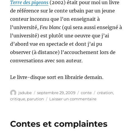
Terre des pigeons
(2002) était pour moi un livre
de référence sur le conte urbain par un jeune
conteur inconnu que l’on enseignait à
l’université,
Feu blanc
(qui sera aussi enseigné à
l’université) est plutôt une oeuvre que j’ai
d’abord vue en spectacle et dont j’ai pu
observer (à distance) l’accouchement lors de
conversations avec son auteur.
Le livre-disque sort en librairie demain.
Auteur
Publié
Catégories
Étiquettes
jsdube
septembre 29, 2009
conte
création
,
le
sur
critique
,
parution
Laisser un commentaire
Feu
vert
pour
Contes et complaintes
Feu blanc