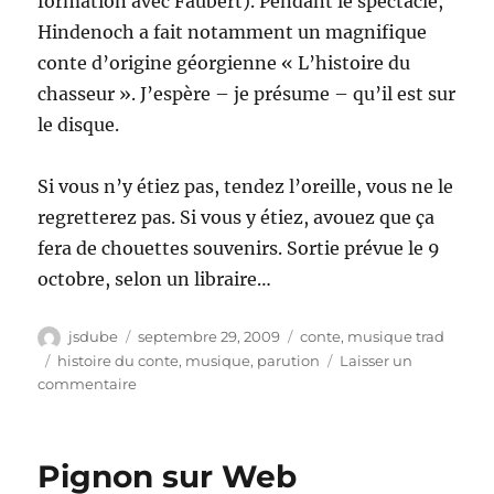
formation avec Faubert). Pendant le spectacle,
Hindenoch a fait notamment un magnifique
conte d’origine géorgienne « L’histoire du
chasseur ». J’espère – je présume – qu’il est sur
le disque.
Si vous n’y étiez pas, tendez l’oreille, vous ne le
regretterez pas. Si vous y étiez, avouez que ça
fera de chouettes souvenirs. Sortie prévue le 9
octobre, selon un libraire…
Auteur
Publié
Catégories
jsdube
septembre 29, 2009
conte
,
musique trad
le
Étiquettes
histoire du conte
,
musique
,
parution
Laisser un
sur
commentaire
Contes et complaintes
Pignon sur Web