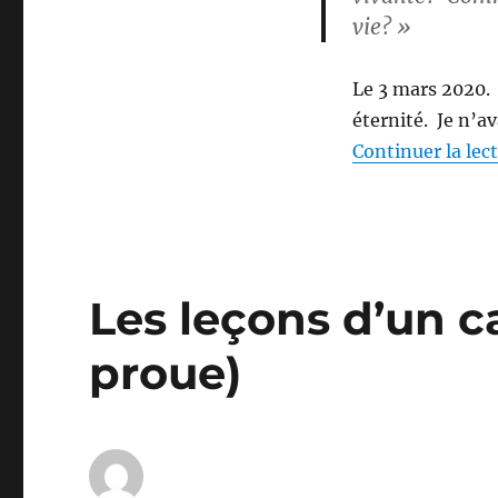
vie? »
la
covid-
19)
Le 3 mars 2020. C
éternité. Je n’a
Continuer la lec
Les leçons d’un c
proue)