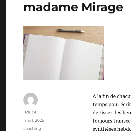
madame Mirage
À la fin de chac
temps pour écrir
Auteur
jsdube
de tisser des lie
Publié
mai 1, 2025
toujours transce
le
Catégories
coaching
synthèses hebd