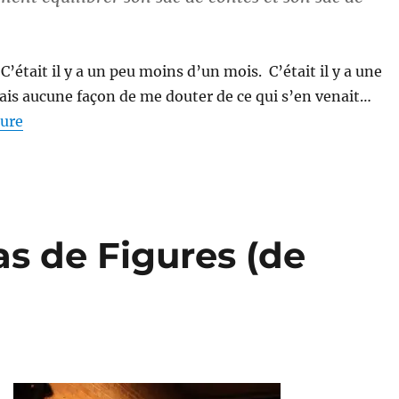
’était il y a un peu moins d’un mois. C’était il y a une
vais aucune façon de me douter de ce qui s’en venait…
de « L’involontaire, mais nécessaire, jachère (le cont
ture
as de Figures (de