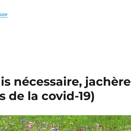
de « Mes apprentissages dans la classe de madame M
ture
is nécessaire, jachère
 de la covid-19)