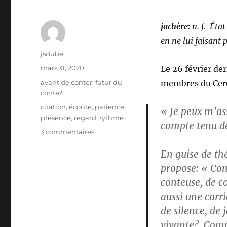
jachère:
n. f. Éta
en ne lui faisant p
Auteur
jsdube
Publié
mars 31, 2020
Le 26 février de
le
Catégories
avant de conter
,
futur du
membres du Cercl
conte?
Étiquettes
citation
,
écoute
,
patience
,
« Je peux m’as
présence
,
regard
,
rythme
compte tenu de
sur
3 commentaires
L’involontaire,
En guise de th
mais
nécessaire,
propose: « Con
jachère
conteuse, de c
(le
aussi une carr
conte
au
de silence, de 
temps
vivante? Comme
de