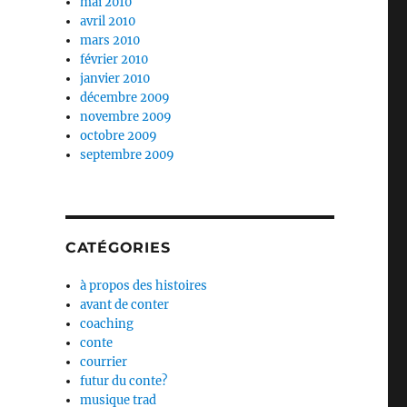
mai 2010
avril 2010
mars 2010
février 2010
janvier 2010
décembre 2009
novembre 2009
e au temps de la covid-19) »
octobre 2009
septembre 2009
CATÉGORIES
à propos des histoires
avant de conter
coaching
conte
courrier
futur du conte?
musique trad