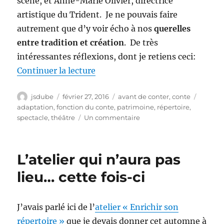
scène, et Anne-Marie Olivier, directrice
artistique du Trident. Je ne pouvais faire
autrement que d’y voir écho à nos
querelles
entre tradition et création
. De très
intéressantes réflexions, dont je retiens ceci:
de « Pourquoi monter des classi
Continuer la lecture
Auteur
Publié
Catégories
Étiquet
jsdube
février 27, 2016
avant de conter
,
conte
le
adaptation
,
fonction du conte
,
patrimoine
,
répertoire
,
sur
spectacle
,
théâtre
Un commentaire
Pourquoi
monter
des
L’atelier qui n’aura pas
classiques
au
lieu… cette fois-ci
théâtre?
(Tous
les
J’avais parlé ici de l’
atelier « Enrichir son
arts
répertoire »
que je devais donner cet automne à
se