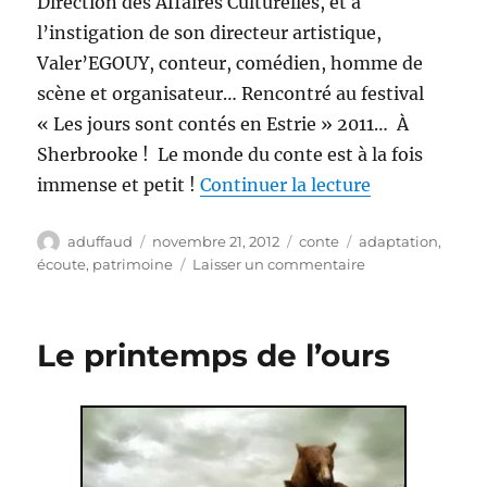
Direction des Affaires Culturelles, et à
l’instigation de son directeur artistique,
Valer’EGOUY, conteur, comédien, homme de
scène et organisateur… Rencontré au festival
« Les jours sont contés en Estrie » 2011… À
Sherbrooke ! Le monde du conte est à la fois
de « Erreurs 
immense et petit !
Continuer la lecture
Auteur
Publié
Catégories
Étiquettes
aduffaud
novembre 21, 2012
conte
adaptation
,
le
sur
écoute
,
patrimoine
Laisser un commentaire
Erreurs
et
précipitation…
Le printemps de l’ours