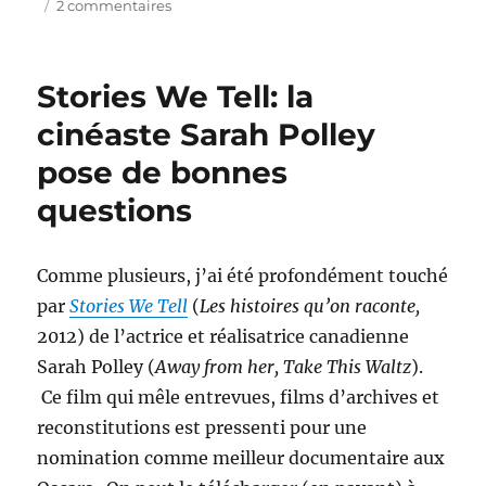
sur
2 commentaires
À
la
pêche
Stories We Tell: la
au
poisson
cinéaste Sarah Polley
doré
pose de bonnes
(3):
mes
questions
choix…
ma
version
Comme plusieurs, j’ai été profondément touché
par
Stories We Tell
(
Les histoires qu’on raconte,
2012) de l’actrice et réalisatrice canadienne
Sarah Polley (
Away from her, Take This Waltz
).
Ce film qui mêle entrevues, films d’archives et
reconstitutions est pressenti pour une
nomination comme meilleur documentaire aux