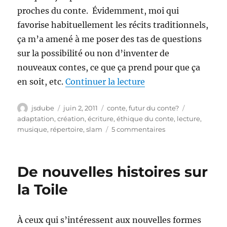
proches du conte. Évidemment, moi qui
favorise habituellement les récits traditionnels,
ça m’a amené à me poser des tas de questions
sur la possibilité ou non d’inventer de
nouveaux contes, ce que ça prend pour que ça
de « J’écris des hist
en soit, etc.
Continuer la lecture
Auteur
Publié
Catégories
Étiquettes
jsdube
juin 2, 2011
conte
,
futur du conte?
le
adaptation
,
création
,
écriture
,
éthique du conte
,
lecture
,
sur
musique
,
répertoire
,
slam
5 commentaires
J’écris
des
histoires,
De nouvelles histoires sur
mais
est-
la Toile
ce
du
conte
À ceux qui s’intéressent aux nouvelles formes
?