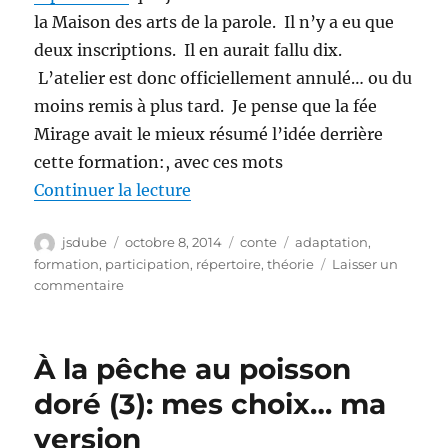
posent
la Maison des arts de la parole. Il n’y a eu que
les
deux inscriptions. Il en aurait fallu dix.
mêmes
L’atelier est donc officiellement annulé… ou du
questions)
moins remis à plus tard. Je pense que la fée
Mirage avait le mieux résumé l’idée derrière
cette formation:, avec ces mots
de « L’atelier qui n’aura pas lieu
Continuer la lecture
Auteur
Publié
Catégories
Étiquettes
jsdube
octobre 8, 2014
conte
adaptation
,
le
formation
,
participation
,
répertoire
,
théorie
Laisser un
sur
commentaire
L’atelier
qui
n’aura
À la pêche au poisson
pas
lieu…
doré (3): mes choix… ma
cette
version
fois-