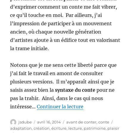
d’exprimer comment un conte me fait vibrer,
ce qu’il touche en moi. Par ailleurs, j’ai
l’impression de participer à un mouvement
ancien, où chaque nouvelle génération
d’artistes ajoute à un édifice tout en valorisant
la trame initiale.
Notons que je me sens cette liberté parce que
j’ai fait le travail en amont de consulter
plusieurs versions. Il m’apparaît ainsi que je
saisis assez bien la
syntaxe du conte
pour ne
pas la trahir. Ainsi, dans le cas qui nous
de « À la pêche au p
intéresse…
Continuer la lecture
Auteur
Publié
Catégories
Étiquette
jsdube
avril 16, 2014
avant de conter
,
conte
le
adaptation
,
création
,
écriture
,
lecture
,
patrimoine
,
plaisir