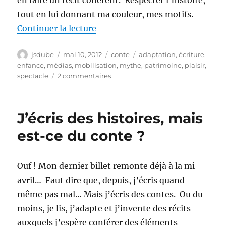
tout en lui donnant ma couleur, mes motifs.
de « Le printemps de l’ours »
Continuer la lecture
Auteur
Publié
Catégories
Étiquettes
jsdube
mai 10, 2012
conte
adaptation
,
écriture
,
le
enfance
,
médias
,
mobilisation
,
mythe
,
patrimoine
,
plaisir
,
sur
spectacle
2 commentaires
Le
printemps
de
J’écris des histoires, mais
l’ours
est-ce du conte ?
Ouf ! Mon dernier billet remonte déjà à la mi-
avril… Faut dire que, depuis, j’écris quand
même pas mal… Mais j’écris des contes. Ou du
moins, je lis, j’adapte et j’invente des récits
auxquels j’espère conférer des éléments