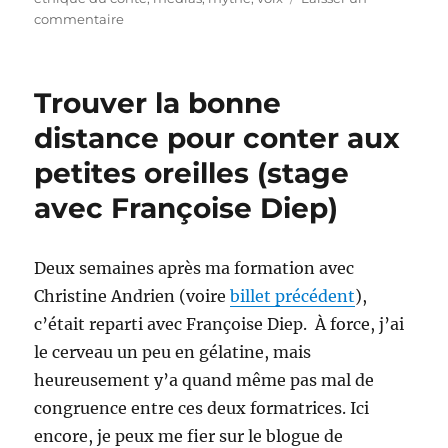
sur
commentaire
Stories
We
Tell:
Trouver la bonne
la
cinéaste
distance pour conter aux
Sarah
petites oreilles (stage
Polley
pose
avec Françoise Diep)
de
bonnes
questions
Deux semaines après ma formation avec
Christine Andrien (voire
billet précédent
),
c’était reparti avec Françoise Diep. À force, j’ai
le cerveau un peu en gélatine, mais
heureusement y’a quand même pas mal de
congruence entre ces deux formatrices. Ici
encore, je peux me fier sur le blogue de