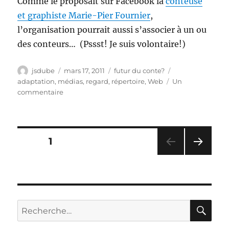
Comme le proposait sur Facebook la
conteuse
et graphiste Marie-Pier Fournier
,
l’organisation pourrait aussi s’associer à un ou
des conteurs… (Pssst! Je suis volontaire!)
Auteur
Publié
Catégories
Étiquettes
jsdube
mars 17, 2011
futur du conte?
le
adaptation
,
médias
,
regard
,
répertoire
,
Web
Un
sur
commentaire
De
nouvelles
histoires
sur
Pagination
PAGE
1
la
Toile
PAG
des
E
SUIV
publications
ANT
E
RE
Recherche
pour :