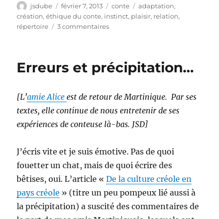
Auteur
Publié
Catégories
Étiquettes
jsdube
février 7, 2013
conte
adaptation
,
le
création
,
éthique du conte
,
instinct
,
plaisir
,
relation
,
sur
répertoire
3 commentaires
D’autres
points
de
Erreurs et précipitation…
vue
sur
la
[L’
amie Alice
est de retour de Martinique. Par ses
liberté
du
textes, elle continue de nous entretenir de ses
conteur
expériences de conteuse là-bas. JSD]
(collaborations
spéciales)
J’écris vite et je suis émotive. Pas de quoi
fouetter un chat, mais de quoi écrire des
bêtises, oui. L’article «
De la culture créole en
pays créole
» (titre un peu pompeux lié aussi à
la précipitation) a suscité des commentaires de