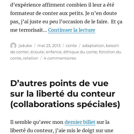
d’expérience affirment combien il leur a été
formateur de conter aux petits. Je n’en doute
pas, j’ai juste eu peu l’occasion de le faire. Et ça
de « Trouver la 
me terrorisait…
Continuer la lecture
Auteur
Publié
Catégories
Étiquettes
jsdube
mai 23, 2013
conte
adaptation
,
besoin
le
de conter
,
écoute
,
enfance
,
éthique du conte
,
fonction du
sur
conte
,
relation
4 commentaires
Trouver
la
bonne
D’autres points de vue
distance
pour
sur la liberté du conteur
conter
(collaborations spéciales)
aux
petites
oreilles
(stage
Il semble qu’avec mon
dernier billet
sur la
avec
liberté du conteur, j’aie mis le doigt sur une
Françoise