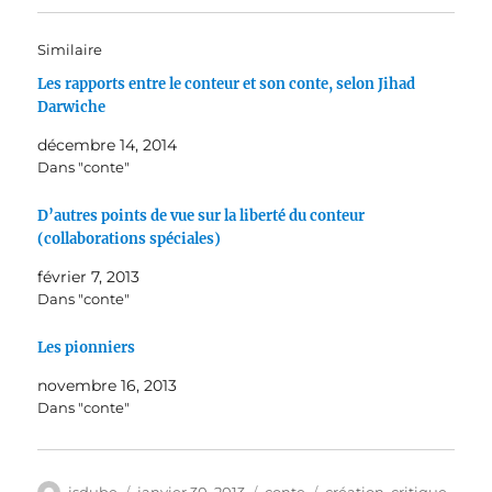
Similaire
Les rapports entre le conteur et son conte, selon Jihad
Darwiche
décembre 14, 2014
Dans "conte"
D’autres points de vue sur la liberté du conteur
(collaborations spéciales)
février 7, 2013
Dans "conte"
Les pionniers
novembre 16, 2013
Dans "conte"
Auteur
Publié
Catégories
Étiquettes
jsdube
janvier 30, 2013
conte
création
,
critique
,