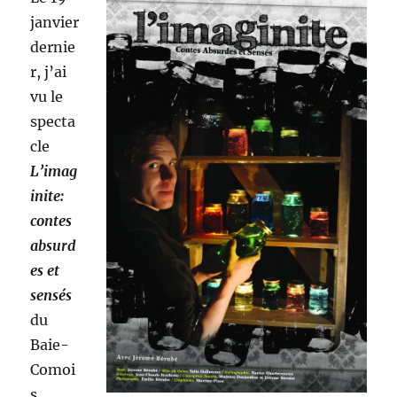
janvier
dernie
r, j’ai
vu le
specta
cle
L’imag
inite:
contes
absurd
es et
sensés
du
Baie-
Comoi
s