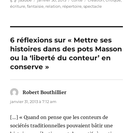
le
écriture
,
fantaisie
,
relation
,
répertoire
,
spectacle
6 réflexions sur « Mettre ses
histoires dans des pots Masson
ou la ‘liberté du conteur’ en
conserve »
Robert Bouthillier
dit :
janvier 31, 2013 à 7:12 am
[…] « Quand on pense que les conteurs de
sociétés traditionnelles pouvaient bâtir une