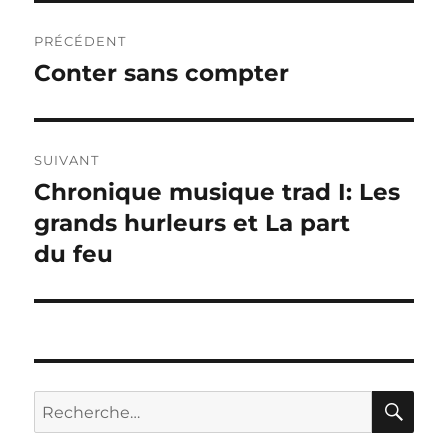
Navigation
PRÉCÉDENT
de
Conter sans compter
Publication
précédente :
l’article
SUIVANT
Chronique musique trad I: Les
Publication
suivante :
grands hurleurs et La part
du feu
RE
Recherche
pour :