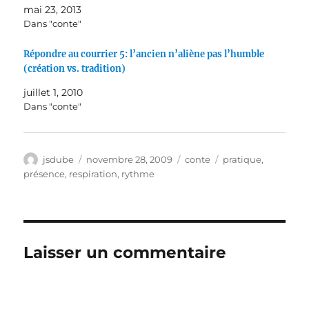
mai 23, 2013
Dans "conte"
Répondre au courrier 5: l’ancien n’aliène pas l’humble
(création vs. tradition)
juillet 1, 2010
Dans "conte"
Auteur
Publié
Catégories
Étiquettes
jsdube
novembre 28, 2009
conte
pratique
,
le
présence
,
respiration
,
rythme
Laisser un commentaire