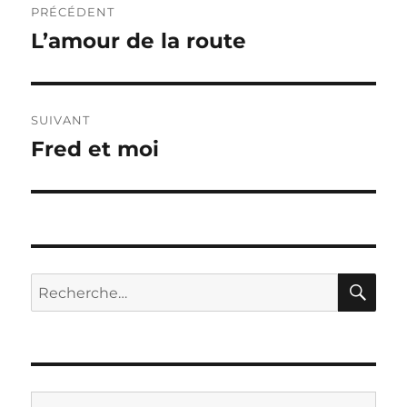
PRÉCÉDENT
de
L’amour de la route
Publication
précédente :
l’article
SUIVANT
Fred et moi
Publication
suivante :
RE
Recherche
pour :
Saisissez votre adresse e-mail…