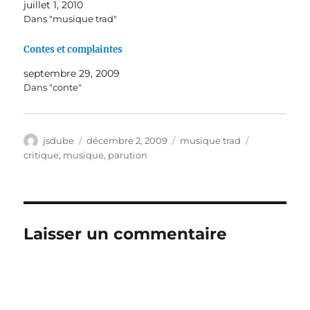
juillet 1, 2010
Dans "musique trad"
Contes et complaintes
septembre 29, 2009
Dans "conte"
Auteur
Publié
Catégories
Étiquettes
jsdube
décembre 2, 2009
musique trad
le
critique
,
musique
,
parution
Laisser un commentaire