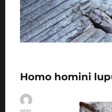
Homo homini lup
Auteur
jsdube