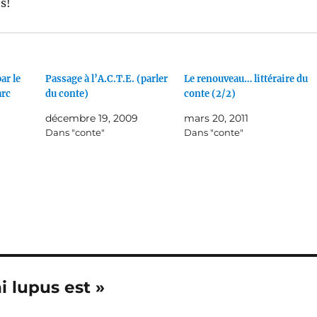
s!
par le
Passage à l’A.C.T.E. (parler
Le renouveau… littéraire du
arc
du conte)
conte (2/2)
décembre 19, 2009
mars 20, 2011
Dans "conte"
Dans "conte"
i lupus est »