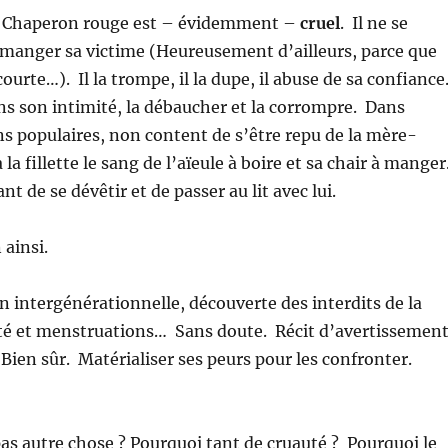
t Chaperon rouge est – évidemment –
cruel
. Il ne se
 manger sa victime (Heureusement d’ailleurs, parce que
 courte…). Il la trompe, il la dupe, il abuse de sa confiance
ans son intimité, la débaucher et la corrompre. Dans
ns populaires, non content de s’être repu de la mère-
 la fillette le sang de l’aïeule à boire et sa chair à manger
ant de se dévêtir et de passer au lit avec lui.
 ainsi.
n intergénérationnelle, découverte des interdits de la
rté et menstruations… Sans doute. Récit d’avertissemen
 Bien sûr. Matérialiser ses peurs pour les confronter.
pas autre chose ? Pourquoi tant de cruauté ? Pourquoi le