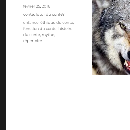
Publié
février 25, 2016
le
Catégories
conte
,
futur du conte?
Étiquettes
enfance
,
éthique du conte
,
fonction du conte
,
histoire
du conte
,
mythe
,
répertoire