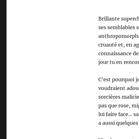
Brillante superch
ses semblables s
anthropomorphe, 
cruauté et, en ag
connaissance de 
jour tu en renco
C’est pourquoi je
voudraient adouc
sorcières malici
pas que rose, m
lui faire face… s
a aussi quelques