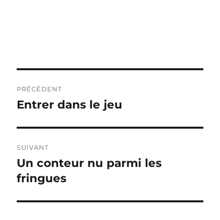
Navigation
PRÉCÉDENT
de
Entrer dans le jeu
Publication
précédente :
l’article
SUIVANT
Un conteur nu parmi les
Publication
suivante :
fringues