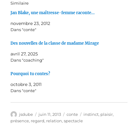
Similaire
Jan Blake, une maîtresse-femme raconte…
novembre 23, 2012
Dans "conte"
Des nouvelles de la classe de madame Mirage
avril 27, 2025
Dans "coaching"
Pourquoi tu contes?
octobre 3, 2011
Dans "conte"
Auteur
Publié
Catégories
Étiquettes
jsdube
juin 11, 2013
conte
instinct
,
plaisir
,
le
présence
,
regard
,
relation
,
spectacle