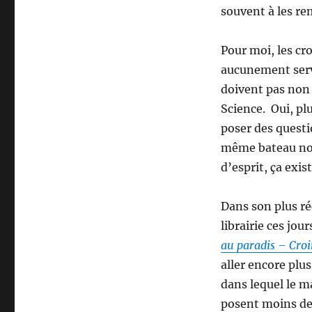
souvent à les re
Pour moi, les cr
aucunement servi
doivent pas non 
Science. Oui, pl
poser des questi
même bateau non
d’esprit, ça exist
Dans son plus réc
librairie ces jou
au paradis – Croi
aller encore plus
dans lequel le m
posent moins de