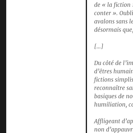
de « la fiction
conter ». Oubl
avalons sans le
désormais que, 
[…]
Du côté de l’im
d’êtres humain
fictions simpli
reconnaître sa
basiques de not
humiliation, c
Affligeant d’a
non d’appauvrir