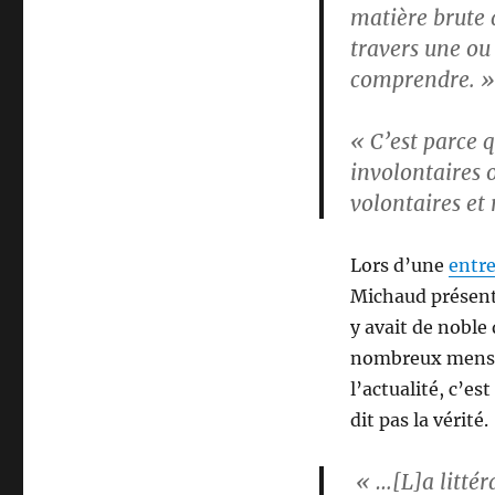
matière brute 
travers une ou 
comprendre. »
« C’est parce q
involontaires o
volontaires et 
Lors d’une
entr
Michaud présent
y avait de noble
nombreux menso
l’actualité, c’e
dit pas la vérit
« …[L]a littéra