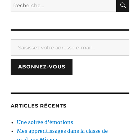
RE
Recherche
pour :
Saisissez votre adresse e-mail…
ABONNEZ-VOUS
ARTICLES RÉCENTS
Une soirée d’émotions
Mes apprentissages dans la classe de
madame Mirage