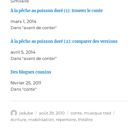
Similaire
À la pêche au poisson doré (1): trouver le conte
mars 1, 2014
Dans "avant de conter"
À la pêche au poisson doré (2): comparer des versions
avril 5, 2014
Dans "avant de conter"
Des blogues cousins
février 25, 2011
Dans "conte"
Auteur
Publié
Catégories
Étiquettes
jsdube
août 29, 2010
conte
,
musique trad
le
écriture
,
mobilisation
,
répertoire
,
théâtre