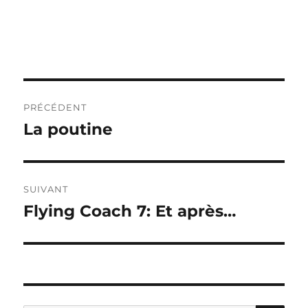
Navigation
PRÉCÉDENT
de
La poutine
Publication
précédente :
l’article
SUIVANT
Flying Coach 7: Et après…
Publication
suivante :