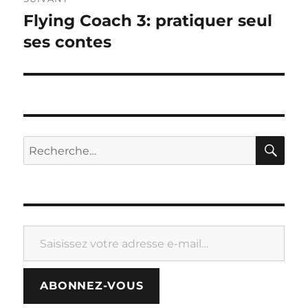
Flying Coach 3: pratiquer seul
Publication
suivante :
ses contes
RE
Recherche
pour :
Saisissez votre adresse e-mail…
ABONNEZ-VOUS