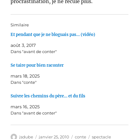
procrastination, je ne recule plus.
Similaire
Et pendant que je ne bloguais pas… (vidéo)
août 3, 2017
Dans "avant de conter"
Se taire pour bien raconter
mars 18, 2025
Dans "conte"
Suivre les chemins du père… et du fils
mars 16, 2025
Dans "avant de conter"
Auteur
Publié
Catégories
Étiquettes
jsdube
janvier 25, 2010
conte
spectacle