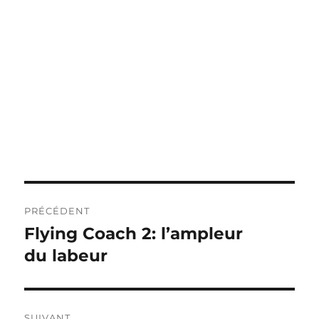
Navigation
PRÉCÉDENT
de
Flying Coach 2: l’ampleur
Publication
précédente :
du labeur
l’article
SUIVANT