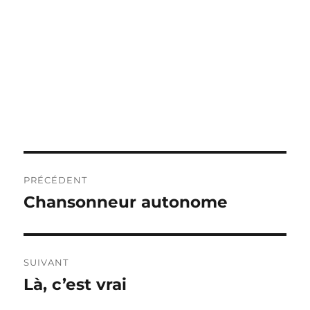
Navigation
PRÉCÉDENT
de
Chansonneur autonome
Publication
précédente :
l’article
SUIVANT
Là, c’est vrai
Publication
suivante :