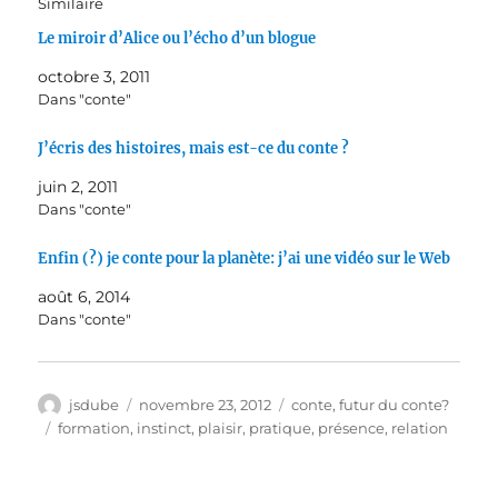
Similaire
Le miroir d’Alice ou l’écho d’un blogue
octobre 3, 2011
Dans "conte"
J’écris des histoires, mais est-ce du conte ?
juin 2, 2011
Dans "conte"
Enfin (?) je conte pour la planète: j’ai une vidéo sur le Web
août 6, 2014
Dans "conte"
Auteur
Publié
Catégories
jsdube
novembre 23, 2012
conte
,
futur du conte?
le
Étiquettes
formation
,
instinct
,
plaisir
,
pratique
,
présence
,
relation