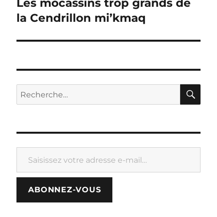
Les mocassins trop grands de
Publication
suivante :
la Cendrillon mi’kmaq
RE
Recherche
pour :
Saisissez votre adresse e-mail…
ABONNEZ-VOUS