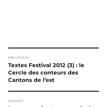
Navigation
PRÉCÉDENT
de
Textes Festival 2012 (3) : le
Publication
précédente :
Cercle des conteurs des
l’article
Cantons de l’est
SUIVANT