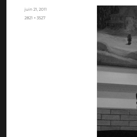
Publié
juin 21, 2011
le
Taille
2821 × 3527
réelle