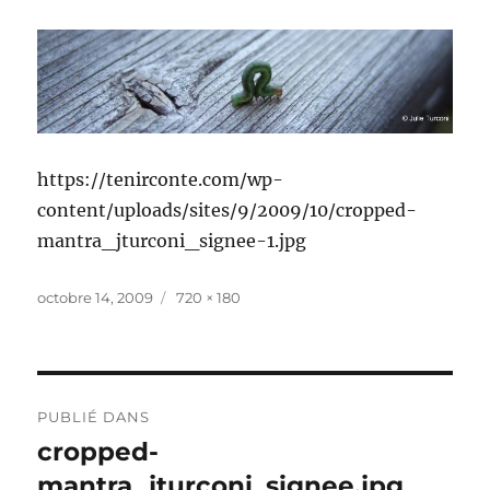
https://tenirconte.com/wp-
content/uploads/sites/9/2009/10/cropped-
mantra_jturconi_signee-1.jpg
Publié
Taille
octobre 14, 2009
720 × 180
le
réelle
Navigation
PUBLIÉ DANS
de
cropped-
mantra_jturconi_signee.jpg
l’article