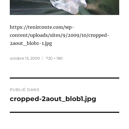
https://tenirconte.com/wp-
content/uploads/sites/9/2009/10/cropped-
2aout_blob1-1.jpg
Publié
Taille
octobre 13, 2009
720 × 180
le
réelle
Navigation
PUBLIÉ DANS
de
cropped-2aout_blob1.jpg
l’article