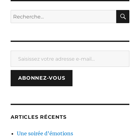
RE
Recherche
pour :
Saisissez votre adresse e-mail…
ABONNEZ-VOUS
ARTICLES RÉCENTS
Une soirée d’émotions