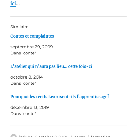
ici
…
Similaire
Contes et complaintes
septembre 29, 2009
Dans "conte"
L’atelier qui n’aura pas lieu… cette fois-ci
octobre 8, 2014
Dans "conte"
Pourquoi les récits favorisent-ils l’apprentissage?
décembre 13, 2019
Dans "conte"
Auteur
Publié
Catégories
Étiquettes
jsdube
octobre 2, 2009
conte
formation