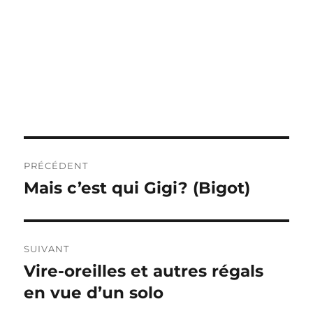
Navigation
PRÉCÉDENT
de
Mais c’est qui Gigi? (Bigot)
Publication
précédente :
l’article
SUIVANT
Vire-oreilles et autres régals
Publication
suivante :
en vue d’un solo